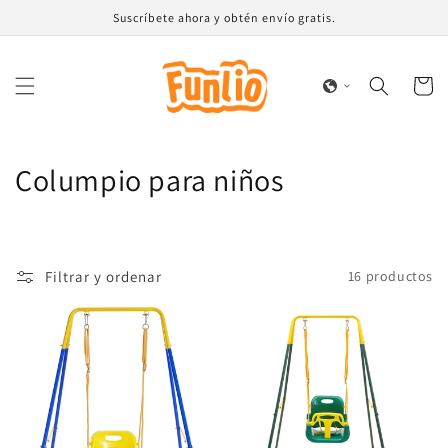
Ir
Suscríbete ahora y obtén envío gratis.
directamente
al contenido
Carrito
C
Columpio para niños
o
l
Filtrar y ordenar
16 productos
e
c
c
i