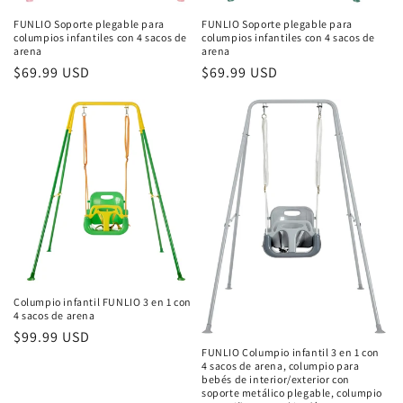
FUNLIO Soporte plegable para
FUNLIO Soporte plegable para
columpios infantiles con 4 sacos de
columpios infantiles con 4 sacos de
arena
arena
Precio
$69.99 USD
Precio
$69.99 USD
habitual
habitual
Columpio infantil FUNLIO 3 en 1 con
4 sacos de arena
Precio
$99.99 USD
FUNLIO Columpio infantil 3 en 1 con
habitual
4 sacos de arena, columpio para
bebés de interior/exterior con
soporte metálico plegable, columpio