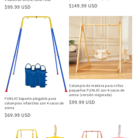
Precio
$149.99 USD
Precio
$99.99 USD
habitual
habitual
Columpio de madera para niños
pequeños FUNLIO con 4 sacos de
arena (versión mejorada)
FUNLIO Soporte plegable para
Precio
$99.99 USD
columpios infantiles con 4 sacos de
arena
habitual
Precio
$69.99 USD
habitual