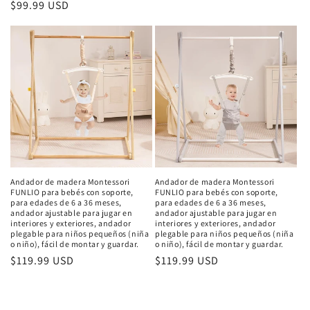
Precio
$99.99 USD
habitual
Andador de madera Montessori
Andador de madera Montessori
FUNLIO para bebés con soporte,
FUNLIO para bebés con soporte,
para edades de 6 a 36 meses,
para edades de 6 a 36 meses,
andador ajustable para jugar en
andador ajustable para jugar en
interiores y exteriores, andador
interiores y exteriores, andador
plegable para niños pequeños (niña
plegable para niños pequeños (niña
o niño), fácil de montar y guardar.
o niño), fácil de montar y guardar.
Precio
$119.99 USD
Precio
$119.99 USD
habitual
habitual