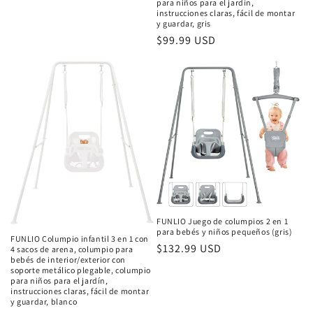
para niños para el jardín,
instrucciones claras, fácil de montar
y guardar, gris
Precio
$99.99 USD
habitual
FUNLIO Juego de columpios 2 en 1
para bebés y niños pequeños (gris)
FUNLIO Columpio infantil 3 en 1 con
Precio
$132.99 USD
4 sacos de arena, columpio para
bebés de interior/exterior con
habitual
soporte metálico plegable, columpio
para niños para el jardín,
instrucciones claras, fácil de montar
y guardar, blanco