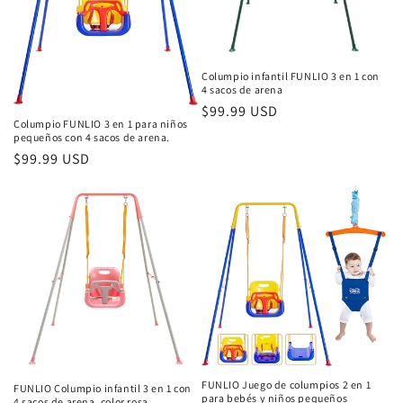
ó
n
:
Columpio infantil FUNLIO 3 en 1 con
4 sacos de arena
Precio
$99.99 USD
Columpio FUNLIO 3 en 1 para niños
habitual
pequeños con 4 sacos de arena.
Precio
$99.99 USD
habitual
FUNLIO Juego de columpios 2 en 1
FUNLIO Columpio infantil 3 en 1 con
para bebés y niños pequeños
4 sacos de arena, color rosa