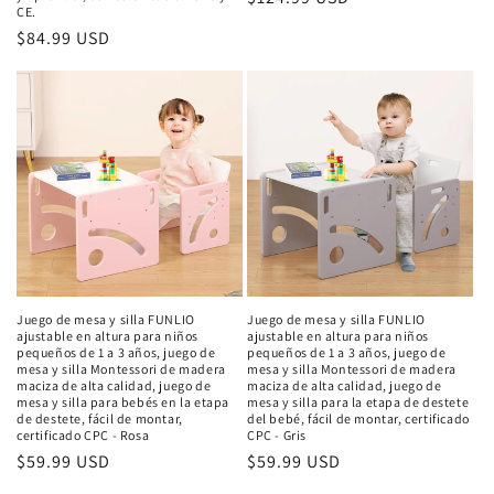
CE.
habitual
Precio
$84.99 USD
habitual
Juego de mesa y silla FUNLIO
Juego de mesa y silla FUNLIO
ajustable en altura para niños
ajustable en altura para niños
pequeños de 1 a 3 años, juego de
pequeños de 1 a 3 años, juego de
mesa y silla Montessori de madera
mesa y silla Montessori de madera
maciza de alta calidad, juego de
maciza de alta calidad, juego de
mesa y silla para bebés en la etapa
mesa y silla para la etapa de destete
de destete, fácil de montar,
del bebé, fácil de montar, certificado
certificado CPC - Rosa
CPC - Gris
Precio
$59.99 USD
Precio
$59.99 USD
habitual
habitual