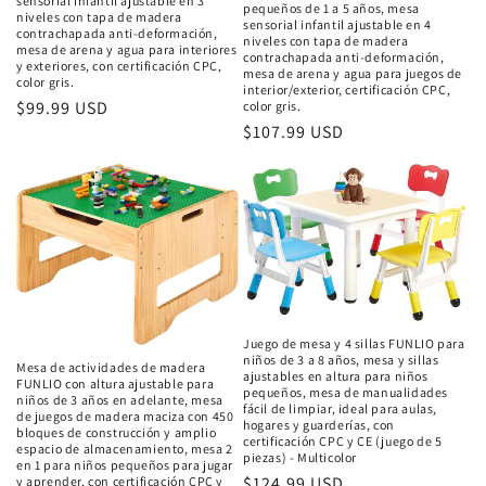
sensorial infantil ajustable en 3
pequeños de 1 a 5 años, mesa
niveles con tapa de madera
sensorial infantil ajustable en 4
contrachapada anti-deformación,
niveles con tapa de madera
mesa de arena y agua para interiores
contrachapada anti-deformación,
y exteriores, con certificación CPC,
mesa de arena y agua para juegos de
color gris.
interior/exterior, certificación CPC,
Precio
$99.99 USD
color gris.
Precio
$107.99 USD
habitual
habitual
Juego de mesa y 4 sillas FUNLIO para
niños de 3 a 8 años, mesa y sillas
Mesa de actividades de madera
ajustables en altura para niños
FUNLIO con altura ajustable para
pequeños, mesa de manualidades
niños de 3 años en adelante, mesa
fácil de limpiar, ideal para aulas,
de juegos de madera maciza con 450
hogares y guarderías, con
bloques de construcción y amplio
certificación CPC y CE (juego de 5
espacio de almacenamiento, mesa 2
piezas) - Multicolor
en 1 para niños pequeños para jugar
Precio
$124.99 USD
y aprender, con certificación CPC y