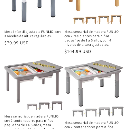
Mesa infantil ajustable FUNLIO, con
Mesa sensorial de madera FUNLIO
3 niveles de altura regulables.
con 2 recipientes para niños
pequeños de 1 a 5 años, con 4
Precio
$79.99 USD
niveles de altura ajustables.
habitual
Precio
$104.99 USD
habitual
Mesa sensorial de madera FUNLIO
con 2 contenedores para niños
Mesa sensorial de madera FUNLIO
pequeños de 1 a 5 años, mesa
con 2 contenedores para niños