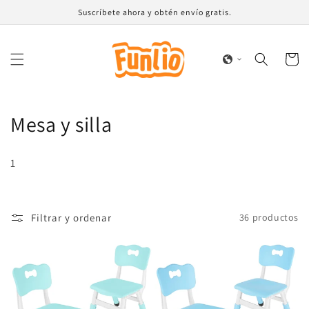
Ir
Suscríbete ahora y obtén envío gratis.
directamente
al contenido
Carrito
C
Mesa y silla
o
1
l
e
Filtrar y ordenar
36 productos
c
c
i