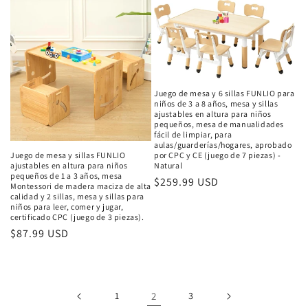
Juego de mesa y 6 sillas FUNLIO para
niños de 3 a 8 años, mesa y sillas
ajustables en altura para niños
pequeños, mesa de manualidades
fácil de limpiar, para
aulas/guarderías/hogares, aprobado
por CPC y CE (juego de 7 piezas) -
Juego de mesa y sillas FUNLIO
Natural
ajustables en altura para niños
pequeños de 1 a 3 años, mesa
Precio
$259.99 USD
Montessori de madera maciza de alta
habitual
calidad y 2 sillas, mesa y sillas para
niños para leer, comer y jugar,
certificado CPC (juego de 3 piezas).
Precio
$87.99 USD
habitual
1
2
3