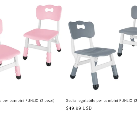
e per bambini FUNLIO (2 pezzi)
Sedia regolabile per bambini FUNLIO (2
Prezzo
$49.99 USD
di
listino