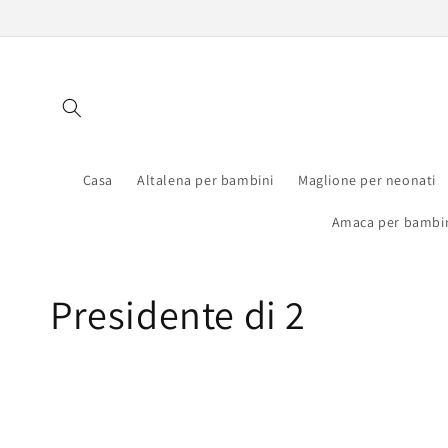
Vai
direttamente
ai contenuti
Casa
Altalena per bambini
Maglione per neonati
Amaca per bambi
C
Presidente di 2
o
l