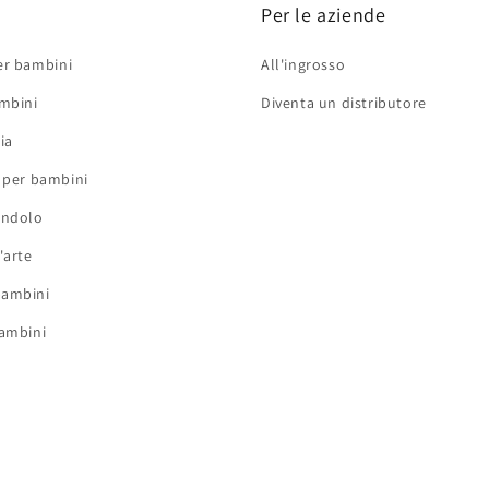
Per le aziende
er bambini
All'ingrosso
ambini
Diventa un distributore
ia
i per bambini
ondolo
'arte
bambini
bambini