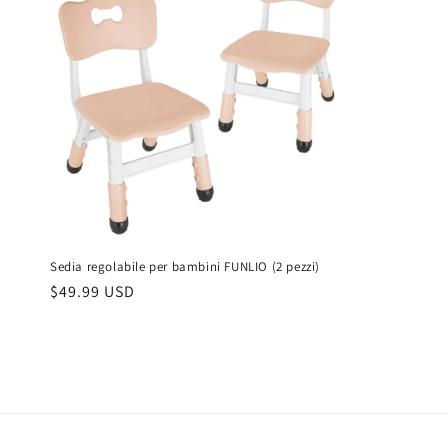
Sedia regolabile per bambini FUNLIO (2 pezzi)
Prezzo
$49.99 USD
di
listino