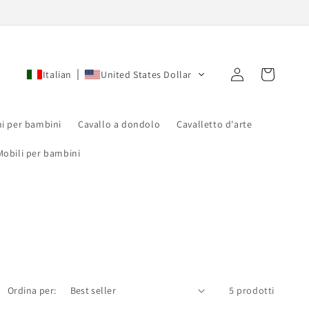
Accedi
Carrello
Italian
United States Dollar
hi per bambini
Cavallo a dondolo
Cavalletto d'arte
Mobili per bambini
Ordina per:
5 prodotti