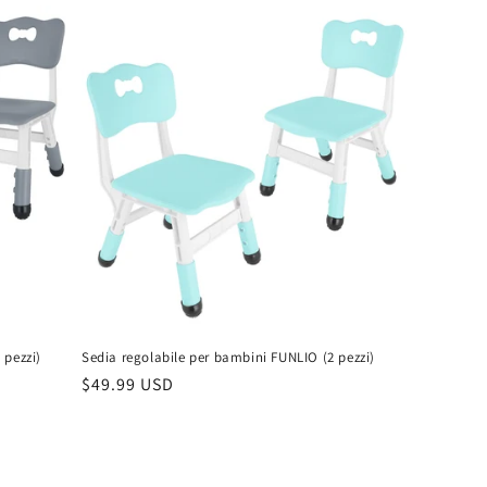
 pezzi)
Sedia regolabile per bambini FUNLIO (2 pezzi)
Prezzo
$49.99 USD
di
listino